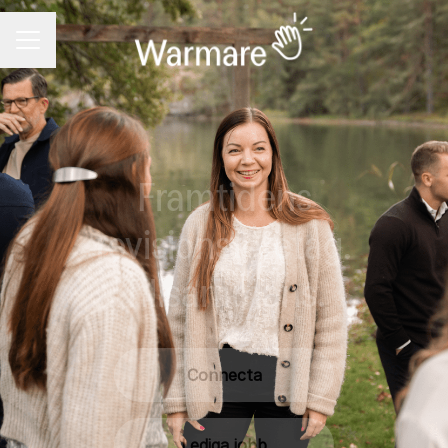
KARRIÄRMENY
Framtidens
revisionsföretag.
Tillsammans.
Connecta
Lediga jobb